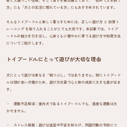
姿と人懐っこい性格、そして賢さを兼ね備えており、「初めて犬を飼う
方」にも「犬との生活に慣れている方」にもおすすめされています。
そんなトイプードルと楽しく暮らすためには、
正しい遊び方
と
知育ト
レーニング
を取り入れることがとても大切です。本記事では、トイプ
ードルの魅力を引き出し、心身ともに健やかに育てる遊び方や知育方法
についてご紹介します。
トイプードルにとって遊びが大切な理由
犬にとって遊びは単なる「暇つぶし」ではありません。特にトイプード
ルは頭が良い犬種のため、遊び方次第で心と体の成長に大きな差が出ま
す。
・
運動不足解消
：室内犬であるトイプードルでも、適度な運動は欠
かせません。
・
ストレス発散
：遊びは退屈や不安を和らげ、問題行動の予防につ