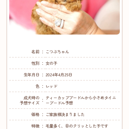
名前
こつぶちゃん
性別
女の子
生年月日
2024年4月25日
色
レッド
成犬時の
ティーカッププードルから小さめタイニ
予想サイズ
ープードル予想
価格
ご家族様決まりました
特徴
毛量多く、目のクリッとした子です