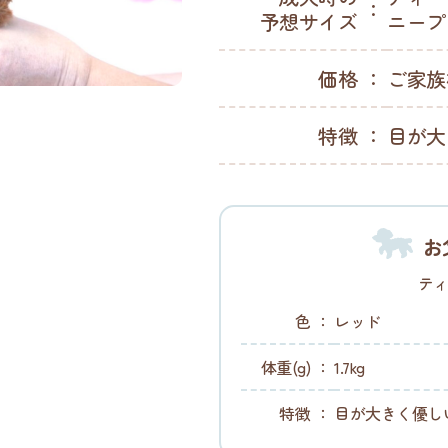
予想サイズ
ニープ
価格
ご家族
特徴
目が大
お
テ
色
レッド
体重(g)
1.7kg
特徴
目が大きく優し