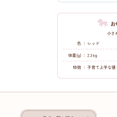
お
小さ
色
レッド
体重(g)
2.3 kg
特徴
子育て上手な優