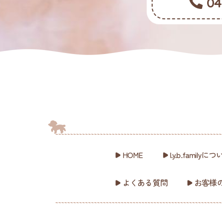
04
HOME
l.y.b.familyに
よくある質問
お客様