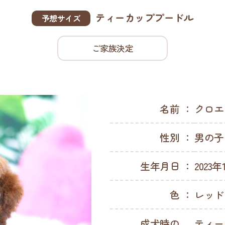
ティーカッププードル
予想サイズ
ご家族決定
名前
クロエ
性別
男の子
生年月日
2023年
色
レッド
成犬時の
ティー